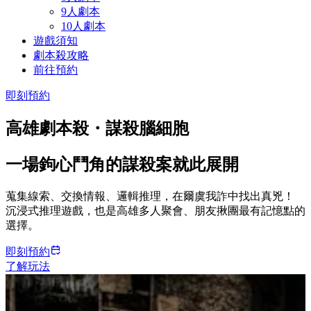
9人劇本
10人劇本
遊戲須知
劇本殺攻略
前往預約
即刻預約
高雄
劇本殺
・謀殺腦細胞
一場鉤心鬥角的謀殺案就此展開
蒐集線索、交換情報、邏輯推理，在爾虞我詐中找出真兇！
沉浸式推理遊戲，也是高雄多人聚會、朋友揪團最有記憶點的
選擇。
即刻預約
了解玩法