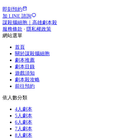
即刻預約
加 LINE 諮詢
謀殺腦細胞｜高雄劇本殺
服務條款
·
隱私權政策
網站選單
首頁
關於謀殺腦細胞
劇本推薦
劇本目錄
遊戲須知
劇本殺攻略
前往預約
依人數分類
4人劇本
5人劇本
6人劇本
7人劇本
8人劇本