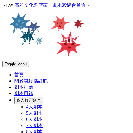
NEW
高雄文化幣店家｜劇本殺聚會首選 »
Toggle Menu
首頁
關於謀殺腦細胞
劇本推薦
劇本目錄
依人數分類
4人劇本
5人劇本
6人劇本
7人劇本
8人劇本