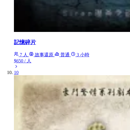
記憶碎片
7 人
故事還原
普通
3 小時
$650
/ 人
10