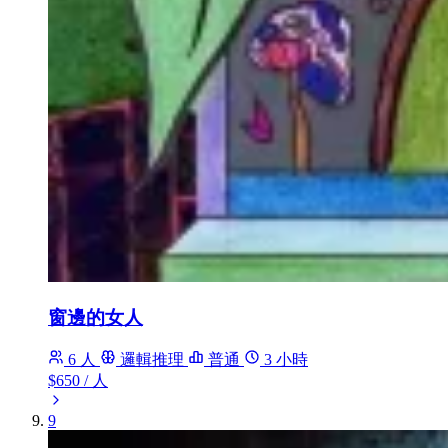
窗邊的女人
6 人
邏輯推理
普通
3 小時
$650
/ 人
9