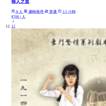
狼人之血
8 人
邏輯推理
普通
3.5 小時
$700
/ 人
12