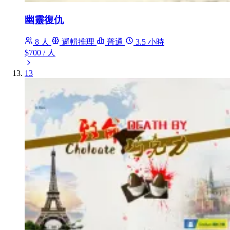
幽靈復仇
8 人
邏輯推理
普通
3.5 小時
$700
/ 人
13