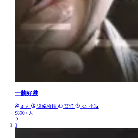
一齣好戲
4 人
邏輯推理
普通
3.5 小時
$800
/ 人
3