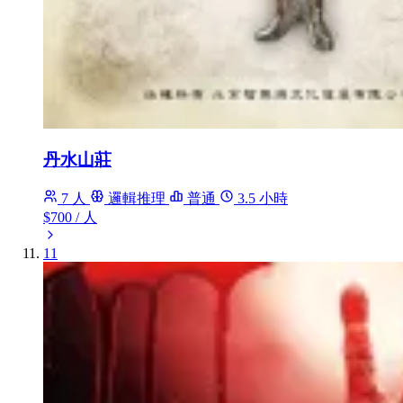
丹水山莊
7 人
邏輯推理
普通
3.5 小時
$700
/ 人
11