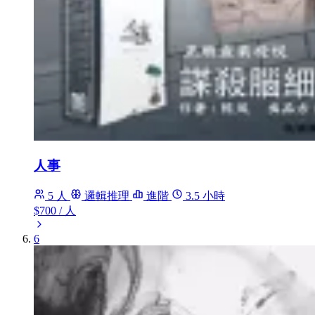
人事
5 人
邏輯推理
進階
3.5 小時
$700
/ 人
6