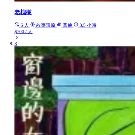
老槐樹
6 人
故事還原
普通
3.5 小時
$700
/ 人
8