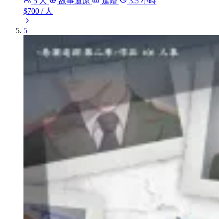
5 人
故事還原
進階
3.5 小時
$700
/ 人
5