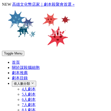
NEW
高雄文化幣店家｜劇本殺聚會首選 »
Toggle Menu
首頁
關於謀殺腦細胞
劇本推薦
劇本目錄
依人數分類
4人劇本
5人劇本
6人劇本
7人劇本
8人劇本