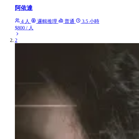
阿依達
4 人
邏輯推理
普通
3.5 小時
$800
/ 人
2