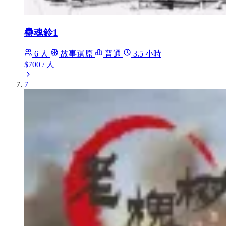
蠱魂鈴1
6 人
故事還原
普通
3.5 小時
$700
/ 人
7