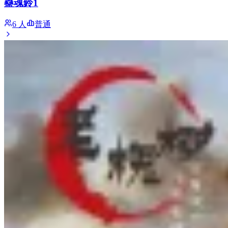
蠱魂鈴1
6 人
普通