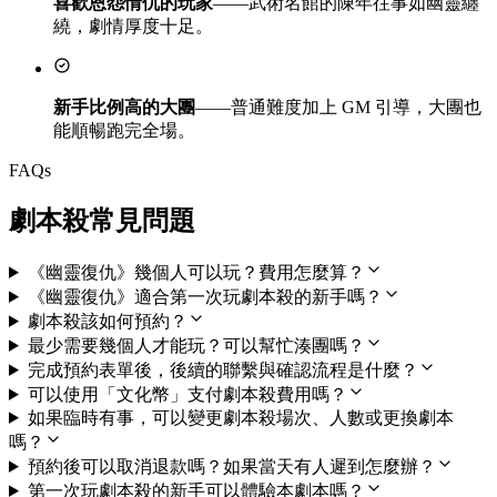
喜歡恩怨情仇的玩家
——武術名館的陳年往事如幽靈纏
繞，劇情厚度十足。
新手比例高的大團
——普通難度加上 GM 引導，大團也
能順暢跑完全場。
FAQs
劇本殺常見問題
《幽靈復仇》幾個人可以玩？費用怎麼算？
《幽靈復仇》適合第一次玩劇本殺的新手嗎？
劇本殺該如何預約？
最少需要幾個人才能玩？可以幫忙湊團嗎？
完成預約表單後，後續的聯繫與確認流程是什麼？
可以使用「文化幣」支付劇本殺費用嗎？
如果臨時有事，可以變更劇本殺場次、人數或更換劇本
嗎？
預約後可以取消退款嗎？如果當天有人遲到怎麼辦？
第一次玩劇本殺的新手可以體驗本劇本嗎？