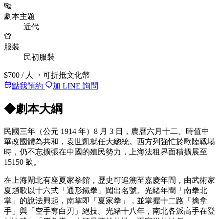
劇本主題
近代
服裝
民初服裝
$700
/ 人
・可折抵文化幣
點我預約
加 LINE 詢問
◆
劇本大綱
民國三年（公元 1914 年）8 月 3 日，農曆六月十二。時值中
華改國體為共和，袁世凱就任大總統。西方列強忙於歐陸戰場
時，仍不忘擴張在中國的殖民勢力，上海法租界面積擴展至
15150 畝。
在上海閘北有座夏家拳館，歷史可追溯至嘉慶年間，由武術家
夏趙歌以十六式「通形鐵拳」闖出名號。光緒年間「南拳北
掌」的說法興起，南掌即「夏家拳」，並掌握十二路「擒拿
手」與「空手奪白刃」絕技。光緒十八年，南北各派高手在登