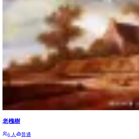
老槐樹
6 人
普通