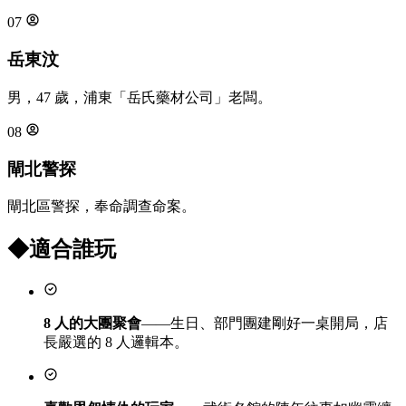
07
岳東汶
男，47 歲，浦東「岳氏藥材公司」老闆。
08
閘北警探
閘北區警探，奉命調查命案。
◆
適合誰玩
8 人的大團聚會
——生日、部門團建剛好一桌開局，店
長嚴選的 8 人邏輯本。