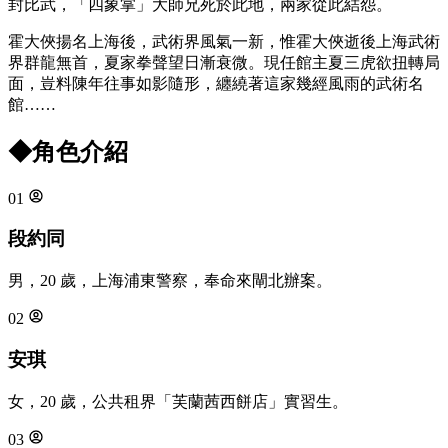
封比武，「四象掌」大師兄死於此地，兩家從此結怨。
霍大俠揚名上海後，武術界風氣一新，惟霍大俠逝後上海武術
界群龍無首，夏家拳聲望日漸衰微。現任館主夏三虎欲扭轉局
面，豈料陳年往事如影隨形，纏繞著這家幾經風雨的武術名
館……
◆
角色介紹
01
段約同
男，20 歲，上海浦東警察，奉命來閘北辦案。
02
安琪
女，20 歲，公共租界「芙蘭茜西餅店」實習生。
03