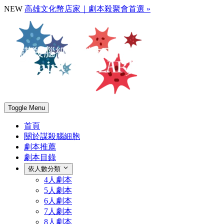
NEW
高雄文化幣店家｜劇本殺聚會首選 »
Toggle Menu
首頁
關於謀殺腦細胞
劇本推薦
劇本目錄
依人數分類
4人劇本
5人劇本
6人劇本
7人劇本
8人劇本