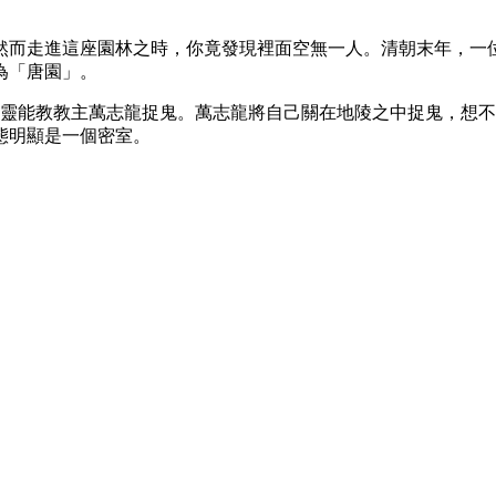
然而走進這座園林之時，你竟發現裡面空無一人。清朝末年，一
為「唐園」。
著名的靈能教教主萬志龍捉鬼。萬志龍將自己關在地陵之中捉鬼，
態明顯是一個密室。