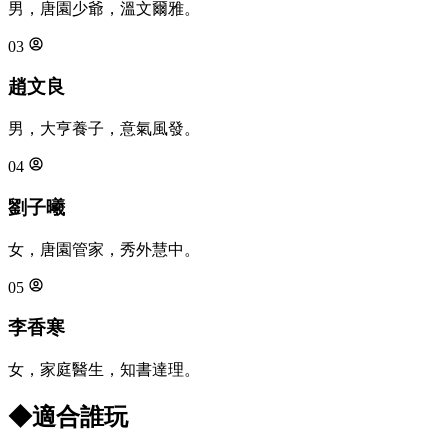
男，唐園少爺，溫文爾雅。
03
趙文良
男，大亨養子，意氣風發。
04
劉子曦
女，唐園管家，秀外慧中。
05
李香寒
女，家庭醫生，知書達理。
◆
適合誰玩