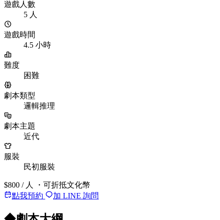
遊戲人數
5 人
遊戲時間
4.5 小時
難度
困難
劇本類型
邏輯推理
劇本主題
近代
服裝
民初服裝
$800
/ 人
・可折抵文化幣
點我預約
加 LINE 詢問
◆
劇本大綱