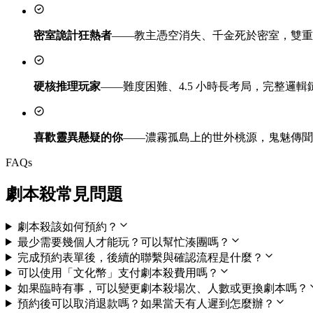
密室詭計狂熱者
——教主憑空消失、千金死於密室，雙重
硬核推理玩家
——難度困難、4.5 小時長考局，完整邏
喜歡靈異懸疑的你
——濃霧孤島上的世外桃源，鬼魅傳聞
FAQs
劇本殺常見問題
劇本殺該如何預約？
最少需要幾個人才能玩？可以幫忙湊團嗎？
完成預約表單後，後續的聯繫與確認流程是什麼？
可以使用「文化幣」支付劇本殺費用嗎？
如果臨時有事，可以變更劇本殺場次、人數或更換劇本嗎？
預約後可以取消退款嗎？如果當天有人遲到怎麼辦？