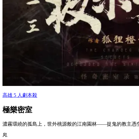
高雄 5 人劇本殺
極樂密室
濃霧環繞的孤島上，世外桃源般的江南園林——捉鬼的教主憑