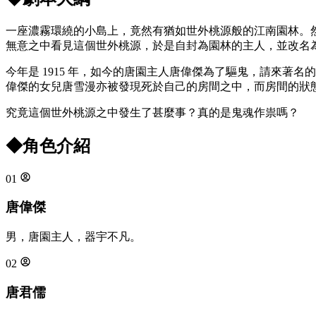
一座濃霧環繞的小島上，竟然有猶如世外桃源般的江南園林。
無意之中看見這個世外桃源，於是自封為園林的主人，並改名
今年是 1915 年，如今的唐園主人唐偉傑為了驅鬼，請來
偉傑的女兒唐雪漫亦被發現死於自己的房間之中，而房間的狀
究竟這個世外桃源之中發生了甚麼事？真的是鬼魂作祟嗎？
◆
角色介紹
01
唐偉傑
男，唐園主人，器宇不凡。
02
唐君儒