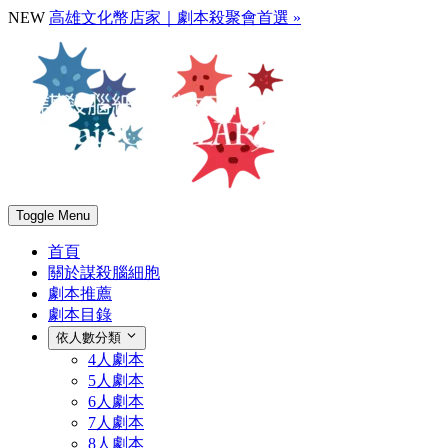
NEW
高雄文化幣店家｜劇本殺聚會首選 »
Toggle Menu
首頁
關於謀殺腦細胞
劇本推薦
劇本目錄
依人數分類
4人劇本
5人劇本
6人劇本
7人劇本
8人劇本