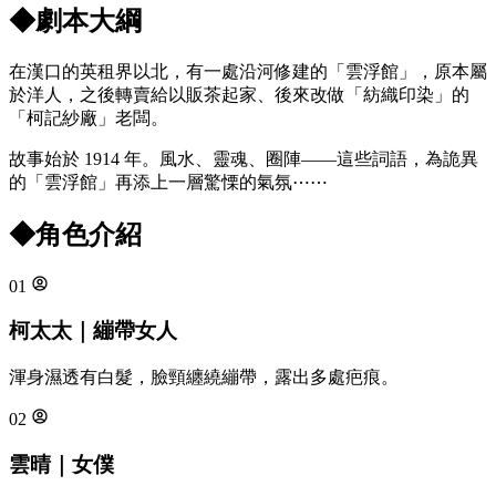
◆
劇本大綱
在漢口的英租界以北，有一處沿河修建的「雲浮館」，原本屬
於洋人，之後轉賣給以販茶起家、後來改做「紡織印染」的
「柯記紗廠」老闆。
故事始於 1914 年。風水、靈魂、圈陣——這些詞語，為詭異
的「雲浮館」再添上一層驚慄的氣氛⋯⋯
◆
角色介紹
01
柯太太｜繃帶女人
渾身濕透有白髮，臉頸纏繞繃帶，露出多處疤痕。
02
雲晴｜女僕