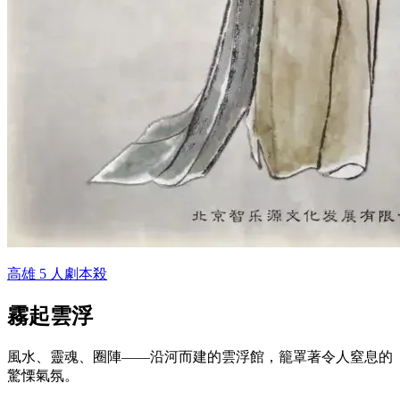
高雄 5 人劇本殺
霧起雲浮
風水、靈魂、圈陣——沿河而建的雲浮館，籠罩著令人窒息的
驚慄氣氛。