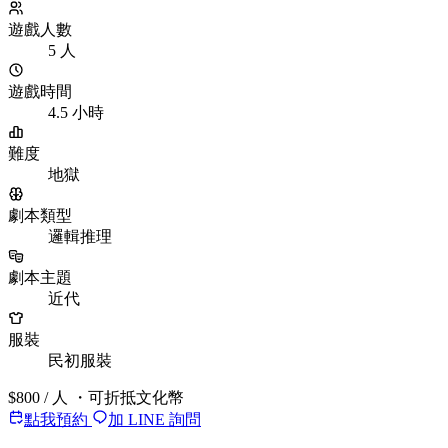
遊戲人數
5 人
遊戲時間
4.5 小時
難度
地獄
劇本類型
邏輯推理
劇本主題
近代
服裝
民初服裝
$800
/ 人
・可折抵文化幣
點我預約
加 LINE 詢問