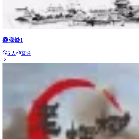
蠱魂鈴1
6 人
普通