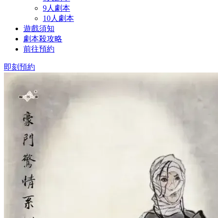
9人劇本
10人劇本
遊戲須知
劇本殺攻略
前往預約
即刻預約