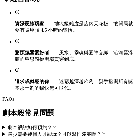
資深硬核玩家
——地獄級難度是店內天花板，敢開局就
要有被燒腦 4.5 小時的覺悟。
驚慄氛圍愛好者
——風水、靈魂與圈陣交織，沿河雲浮
館的窒息感從開場貫穿到底。
追求成就感的你
——迷霧越深越冷冽，親手撥開所有謎
團那一刻的暢快無可取代。
FAQs
劇本殺常見問題
劇本殺該如何預約？
最少需要幾個人才能玩？可以幫忙湊團嗎？