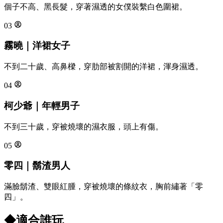
個子不高、黑長髮，穿著濕透的女僕裝繫白色圍裙。
03
霧曉｜洋裙女子
不到二十歲、高鼻樑，穿肋部被割開的洋裙，渾身濕透。
04
柯少爺｜年輕男子
不到三十歲，穿被燒壞的濕衣服，頭上有傷。
05
零四｜鬍渣男人
滿臉鬍渣、雙眼紅腫，穿被燒壞的條紋衣，胸前繡著「零
四」。
◆
適合誰玩