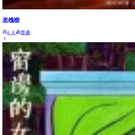
老槐樹
6 人
普通