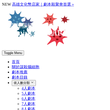
NEW
高雄文化幣店家｜劇本殺聚會首選 »
Toggle Menu
首頁
關於謀殺腦細胞
劇本推薦
劇本目錄
依人數分類
4人劇本
5人劇本
6人劇本
7人劇本
8人劇本