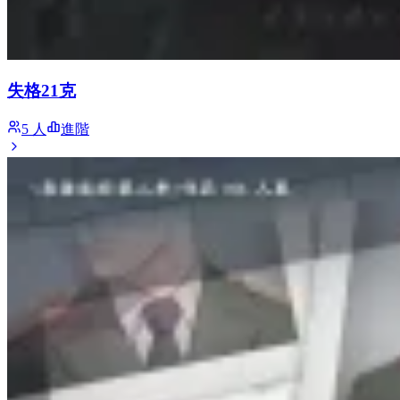
失格21克
5 人
進階